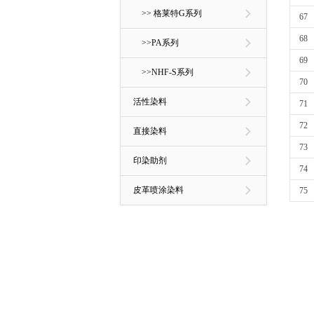
>> 格莱特G系列
67
68
>>PA系列
69
>>NHF-S系列
70
活性染料
71
72
直接染料
73
印染助剂
74
皮革喷涂染料
75