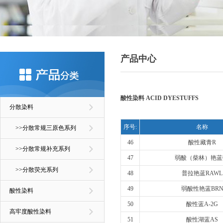
产品中心
酸性染料 ACID DYESTUFFS
分散染料
序号:
名称
>>分散常规三原色系列
46
酸性藏青R
>>分散常规补充系列
47
弱酸（柴林）艳蓝
>>分散荧光系列
48
普拉艳蓝RAWL
49
弱酸性艳蓝BR
酸性染料
50
酸性蓝A-2G
高牢度酸性染料
51
酸性湖蓝AS