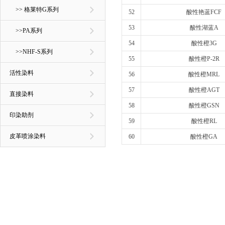
>> 格莱特G系列
52
酸性艳蓝FCF
53
酸性湖蓝A
>>PA系列
54
酸性橙3G
>>NHF-S系列
55
酸性橙P-2R
活性染料
56
酸性橙MRL
57
酸性橙AGT
直接染料
58
酸性橙GSN
印染助剂
59
酸性橙RL
皮革喷涂染料
60
酸性橙GA