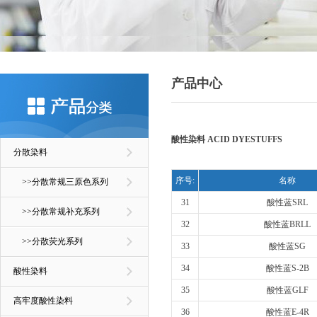
产品中心
酸性染料 ACID DYESTUFFS
分散染料
序号:
名称
>>分散常规三原色系列
31
酸性蓝SRL
>>分散常规补充系列
32
酸性蓝BRLL
>>分散荧光系列
33
酸性蓝SG
34
酸性蓝S-2B
酸性染料
35
酸性蓝GLF
高牢度酸性染料
36
酸性蓝E-4R