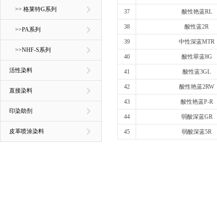
>> 格莱特G系列
37
酸性艳蓝RL
38
酸性蓝2R
>>PA系列
39
中性深蓝MTR
>>NHF-S系列
40
酸性翠蓝8G
活性染料
41
酸性蓝3GL
42
酸性艳蓝2RW
直接染料
43
酸性艳蓝P-R
印染助剂
44
弱酸深蓝GR
皮革喷涂染料
45
弱酸深蓝5R